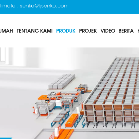
timate :
senko@fjsenko.com
UMAH
TENTANG KAMI
PRODUK
PROJEK
VIDEO
BERITA