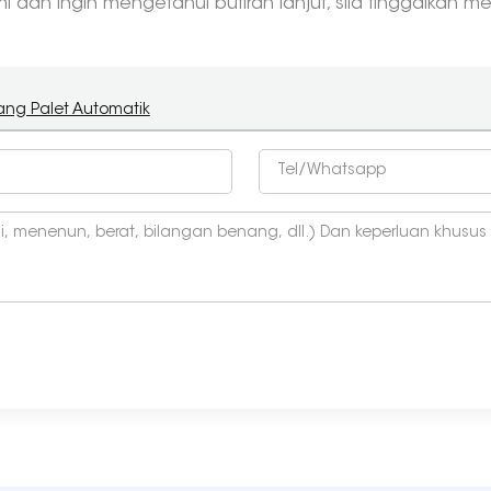
dan ingin mengetahui butiran lanjut, sila tinggalkan m
ang Palet Automatik