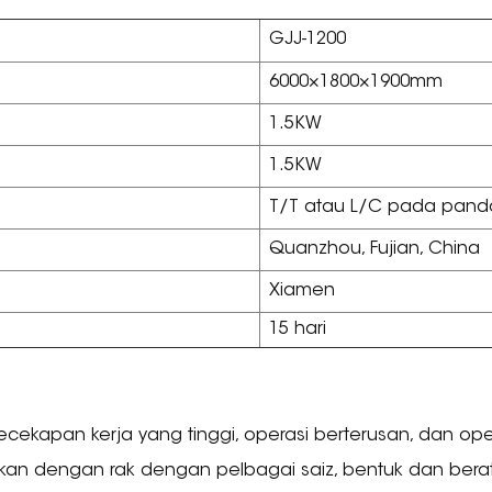
GJJ-1200
6000×1800×1900mm
1.5KW
1.5KW
T/T atau L/C pada pan
Quanzhou, Fujian, China
Xiamen
15 hari
ecekapan kerja yang tinggi, operasi berterusan, dan op
ikan dengan rak dengan pelbagai saiz, bentuk dan berat