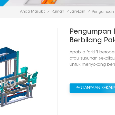
/
Rumah
/
Lain-Lain
/
Anda Masuk :
Pengumpan Ra
Pengumpan R
Berbilang Pa
Apabila forklift berop
atau susunan sekaligu
untuk menyokong berb
PERTANYAAN SEKA