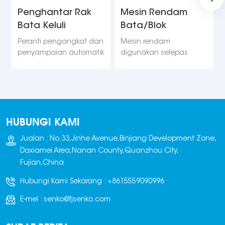
Penghantar Rak
Mesin Rendam
Bata Keluli
Bata/Blok
Automatik
Automatik
Peranti pengangkat dan
Mesin rendam
penyampaian automatik
digunakan selepas
sepenuhnya ini
mesin penyusun bata
menggunakan silinder
menyusun dan
dan motor bersama-
menimbun bata.
sama dengan kawalan
Keseluruhan timbunan
penukar frekuensi, bagi
bata kemudiannya
HUBUNGI KAMI
memastikan operasi
diletakkan di dalam
yang lancar dan
tangki air dan direndam
Jualan : No.33,Jinhe Avenue,Binjiang Development Zone,
kedudukan yang tepat.
sepenuhnya.
Daxiamei Area,Nanan County,Quanzhou City,
Fujian,China
Hubungi Kami Sekarang :
+8615559090996
E-mel :
senko@fjsenko.com