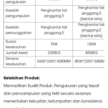
pengukuran
Penghantar tali
Kaedah
Penghantar tali
pinggang E
pengumpulan
pinggang E
(bentuk rata)
Penghantar tali
Kaedah
Penghantar tali
pinggang E
pemunggahan
pinggang E
(bentuk rata)
Kuasa
7KW
12KW
keseluruhan
Jumlah berat
2300KG
4000KG
Dimensi
5600*2250*3080MM
8500*2250*3080MM
keseluruhan
Kelebihan Produk:
Memastikan Kualiti Produk: Pengukuran yang tepat
dan pencampuran yang teliti secara asasnya
menentukan kekuatan, ketumpatan dan konsistensi