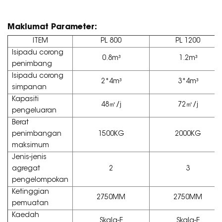
Maklumat Parameter:
ITEM
PL 800
PL 1200
Isipadu corong
0.8m³
1.2m³
penimbang
Isipadu corong
2*4m³
3*4m³
simpanan
Kapasiti
48㎡/j
72㎡/j
pengeluaran
Berat
penimbangan
1500KG
2000KG
maksimum
Jenis-jenis
agregat
2
3
pengelompokan
Ketinggian
2750MM
2750MM
pemuatan
Kaedah
Skala-E
Skala-E