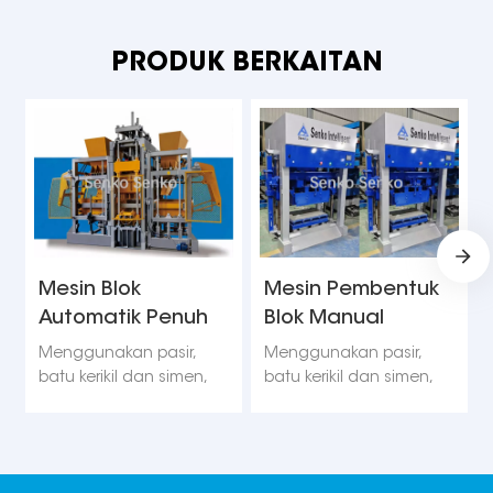
PRODUK BERKAITAN
Mesin Blok
Mesin Pembentuk
Automatik Penuh
Blok Manual
(QT18-15)
(dikawal butang)
Menggunakan pasir,
Menggunakan pasir,
batu kerikil dan simen,
batu kerikil dan simen,
serta penambahan
serta penambahan
sejumlah besar abu
sejumlah besar abu
terbang, sanga, sanga
terbang, sanga, sanga
keluli, abu arang batu,
keluli, abu arang batu,